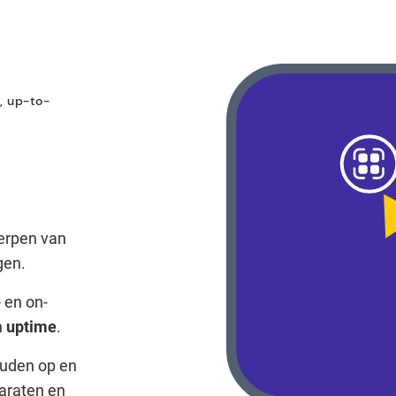
, up-to-
rpen van
gen.
 en on-
n
uptime
.
uden op en
araten en