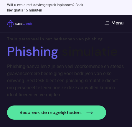
Wilt u een direct adviesgesprek inplannen? Boek
hier
gratis 15 minuten
Menu
Train personeel in het herkennen van phishing
Phishing
simulatie
Phishing-aanvallen zijn een veel voorkomende en steeds
geavanceerdere bedreiging voor bedrijven van elke
omvang. SecDesk biedt een phishing simulatie dienst
om personeel te leren hoe ze deze aanvallen kunnen
identificeren en vermijden.
Bespreek de mogelijkheden!