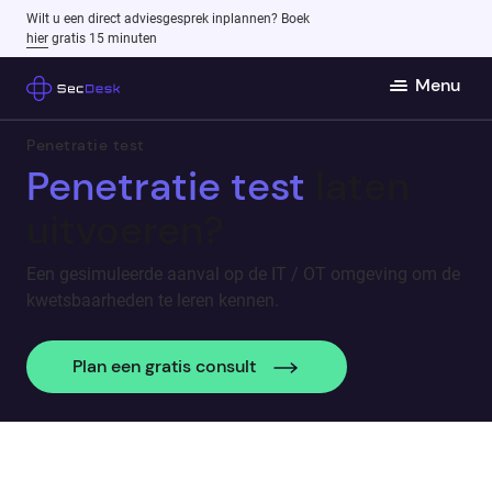
Wilt u een direct adviesgesprek inplannen? Boek
hier
gratis 15 minuten
Menu
Penetratie test
Penetratie test
laten
uitvoeren?
Een gesimuleerde aanval op de IT / OT omgeving om de
kwetsbaarheden te leren kennen.
Plan een gratis consult