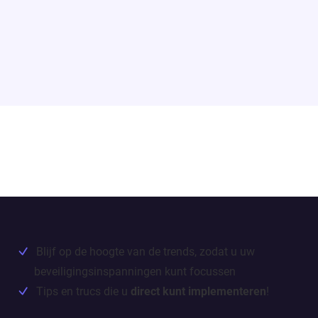
Blijf op de hoogte van de trends, zodat u uw
beveiligingsinspanningen kunt focussen
Tips en trucs die u
direct kunt implementeren
!