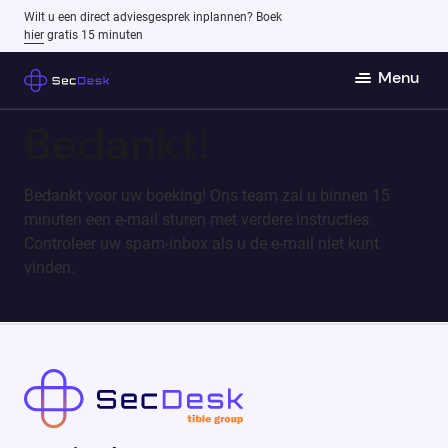
Wilt u een direct adviesgesprek inplannen? Boek
hier
gratis 15 minuten
Menu
Bedankt!
Bedankt voor uw boeking! Ons team zal u binnen 15
minuten een e-mail sturen met verdere instructies.
Controleer uw spam-inbox als u de e-mail niet kunt
vinden.